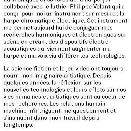
collaboré avec le luthier Philippe Volant qui a
con
ç
u pour moi un instrument sur mesure : la
h
arpe
chromatique électrique. Cet instrument
me permet aujourd’hui de conjuguer mes
recherches harmoniques et électroniques sur
scène en créant des dispositifs électro-
acoustiques qui viennent augmenter ma
harpe et ma voix via différentes technologies.
La
science fiction
et le jeu vid
é
o ont toujours
nourri mon imaginaire artistique. Depuis
quelques ann
é
es, la r
é
flexion sur les
nouvelles technologies et leurs effets sur nos
vies humaines et artistiques
sont au
coeur
de
mes re
cherc
hes.
Les relations humain-
machine m
’
intriguent, me questionnent et
s
’
insinuent dans
mon travail depuis
longtemps.