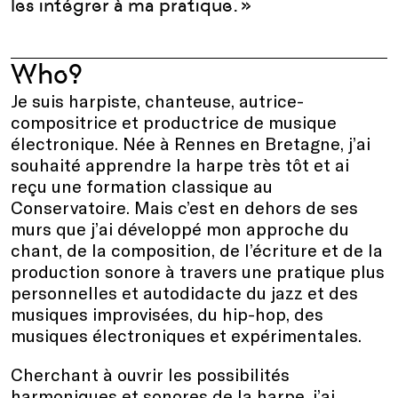
les inté
grer à
ma pratique.
»
Who?
Je suis harpiste, chanteuse, autrice
-
composit
rice et productrice de musique
électronique. Né
e à
Rennes en Bretagne, j’
a
i
souhaité apprendre la
harpe tr
è
s t
ôt
et
ai
reç
u une formation classique au
Conservatoire. Mais c’est en dehors de ses
murs que j’ai développé mon approche
d
u
chant,
de
la composition, de l’écriture et de la
production sonore
à
travers une pratique plus
personnelle
s
et autodidacte du jazz et des
musiques improvisées, du
hip-hop,
des
musiques électroniques et expé
rimentales.
Cherchant
à
ouvrir les possibilités
harmoniques et sonores de la harpe, j’ai