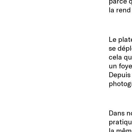
parce q
la rend
Le plat
se dépl
cela qu
un foye
Depuis 
photogr
Dans no
pratiqu
la même