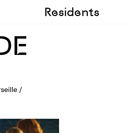
Skip to sidebar
Skip to main
Residents
DE
seille /