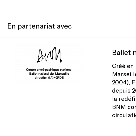
En partenariat avec
Ballet 
Créé en 
Marseill
2004), F
depuis 2
la redéfi
BNM comm
circulat