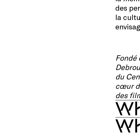
des per
la cult
envisag
Fondé e
Debrouw
du Cent
cœur de
des fil
Wh
Wh