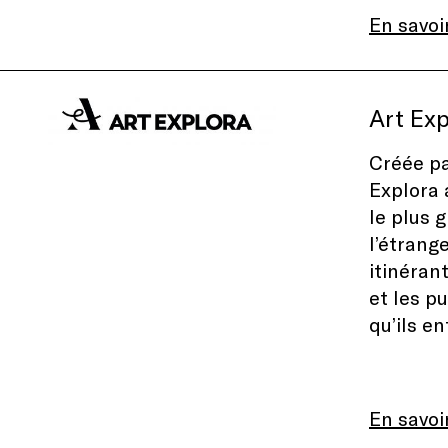
En savoi
Art Exp
Créée pa
Explora 
le plus 
l’étrang
itinéran
et les p
qu’ils e
En savoi