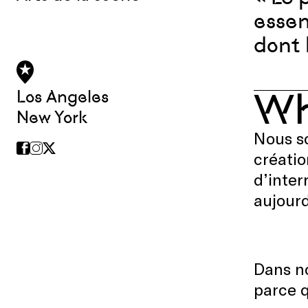
essen
dont 
W
Los Angeles
New York
Nous so
créatio
d’inter
aujourd
Dans no
parce q