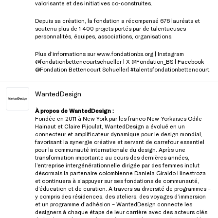
valorisante et des initiatives co-construites.
Depuis sa création, la fondation a récompensé 676 lauréats et
soutenu plus de 1 400 projets portés par de talentueuses
personnalités, équipes, associations, organisations.
Plus d’informations sur
www.fondationbs.org
| Instagram
@fondationbettencourtschueller
| X
@Fondation_BS
| Facebook
@Fondation Bettencourt Schueller|
#talentsfondationbettencourt.
WantedDesign
À propos de WantedDesign :
Fondée en 2011 à New York par les franco New-Yorkaises Odile
Hainaut et Claire Pijoulat, WantedDesign a évolué en un
connecteur et amplificateur dynamique pour le design mondial,
favorisant la synergie créative et servant de carrefour essentiel
pour la communauté internationale du design. Après une
transformation importante au cours des dernières années,
l’entreprise intergénérationnelle dirigée par des femmes inclut
désormais la partenaire colombienne Daniela Giraldo Hinestroza
et continuera à s’appuyer sur ses fondations de communauté,
d’éducation et de curation. À travers sa diversité de programmes –
y compris des résidences, des ateliers, des voyages d’immersion
et un programme d’adhésion – WantedDesign connecte les
designers à chaque étape de leur carrière avec des acteurs clés