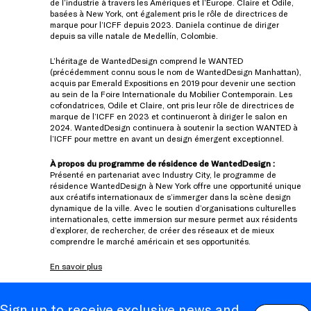
de l’industrie à travers les Amériques et l’Europe. Claire et Odile,
basées à New York, ont également pris le rôle de directrices de
marque pour l’ICFF depuis 2023. Daniela continue de diriger
depuis sa ville natale de Medellín, Colombie.
L’héritage de WantedDesign comprend le WANTED
(précédemment connu sous le nom de WantedDesign Manhattan),
acquis par Emerald Expositions en 2019 pour devenir une section
au sein de la Foire Internationale du Mobilier Contemporain. Les
cofondatrices, Odile et Claire, ont pris leur rôle de directrices de
marque de l’ICFF en 2023 et continueront à diriger le salon en
2024. WantedDesign continuera à soutenir la section WANTED à
l’ICFF pour mettre en avant un design émergent exceptionnel.
À propos du programme de résidence de WantedDesign :
Présenté en partenariat avec Industry City, le programme de
résidence WantedDesign à New York offre une opportunité unique
aux créatifs internationaux de s’immerger dans la scène design
dynamique de la ville. Avec le soutien d’organisations culturelles
internationales, cette immersion sur mesure permet aux résidents
d’explorer, de rechercher, de créer des réseaux et de mieux
comprendre le marché américain et ses opportunités.
En savoir plus
Sign up to receive exclusive news and