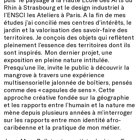
Rhin à Strasbourg
et
le design industriel à
l’ENSCI les Ateliers
à Paris
. A la fin de mes
études j’ai concili
é
mes centres d’intérêts
,
le
jardin
et
la valorisation des
savoir-faire
des
territoires. Je
conçoi
s
des objets qui reflètent
pleinement l’essence des territoires dont ils
sont inspirés.
M
on dernier projet, une
exposition en pleine nature intitulée.
Presqu’une île,
invite le public à découvrir la
mangrove à travers une expérience
multisensorielle jalonnée de boîtiers, pensés
comme des « capsules de sens ». Cette
approche créative fondée sur la géographie
et les rapports entre l’humain et la nature
m
e
mène depuis plusieurs années à
m
’interroger
sur les rapports entre
m
on identité afro-
caribéenne et la pratique de
m
on métier.