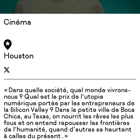
Cinéma
Houston
«
Dans quelle soci
é
t
é
, quel monde vivrons-
nous ? Quel est le prix de l
’
utopie
num
é
rique port
é
e par les entrepreneurs de
la Silicon Valley ? Dans la petite ville de Boca
Chica, au Texas, on nourrit les r
ê
ves les plus
fous et on entend repousser les fronti
è
res
de l
’
humanit
é
, quand d
’
autres se heurtent
à
celles du pr
é
sent
. »