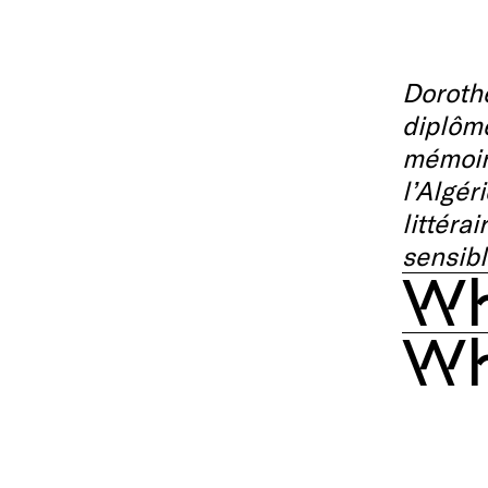
Dorothé
diplômé
mémoire
l’Algér
littéra
sensibl
Wh
Wh