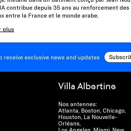
IMA contribue depuis 35 ans au renforcement des 
ux entre la France et le monde arabe.
r plus
Subscri
to receive exclusive news and updates
Villa Albertine
Nos antennes:
Atlanta
,
Boston
,
Chicago
,
Houston
,
La Nouvelle-
Orléans
,
Los Angeles
,
Miami
,
New