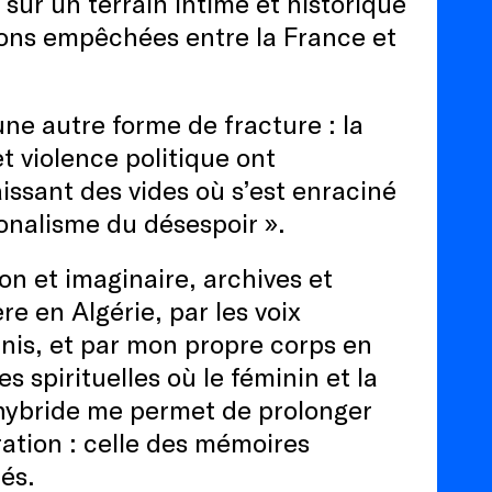
ur un terrain intime et historique
ions empêchées entre la France et
ne autre forme de fracture : la
 et violence politique ont
aissant des vides où s’est enraciné
onalisme du désespoir ».
ion et imaginaire, archives et
e en Algérie, par les voix
nis, et par mon propre corps en
s spirituelles où le féminin et la
 hybride me permet de prolonger
ration : celle des mémoires
cés.