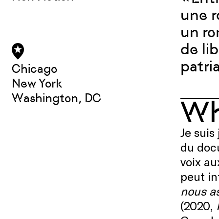
une r
un ro
de li
patria
Chicago
New York
Washington, DC
W
Je suis
du docu
voix au
peut in
nous a
(2020,