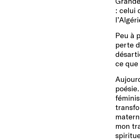
Grande 
: celui
l’Algéri
Peu à p
perte d
désarti
ce que 
Aujourd
poésie.
féminis
transfo
materni
mon tra
spiritu