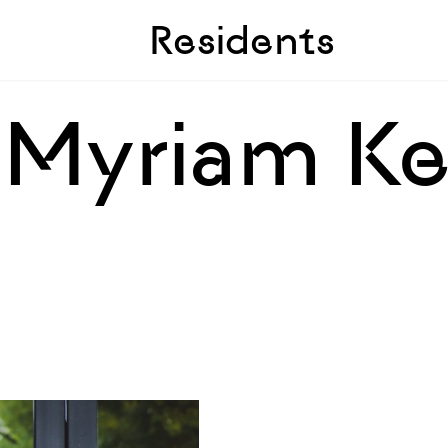
Skip to sidebar
Skip to main
Residents
Myriam Ke