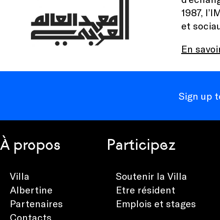
1987, l’
et socia
En savoi
Sign up 
À propos
Participez
Villa
Soutenir la Villa
Albertine
Etre résident
Partenaires
Emplois et stages
Contacts