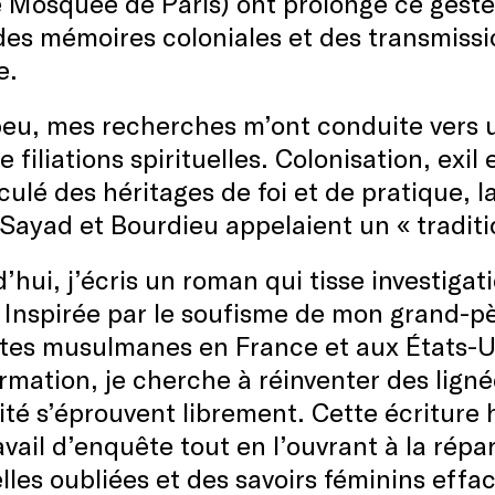
Mosquée de Paris) ont prolongé ce geste s
 des mémoires coloniales et des transmiss
e.
eu, mes recherches m’ont conduite vers u
e filiations spirituelles. Colonisation, exil
culé des héritages de foi et de pratique, l
Sayad et Bourdieu appelaient un « traditi
’hui, j’écris un roman qui tisse investigat
 Inspirée par le soufisme de mon grand-pèr
tes musulmanes en France et aux États-U
rmation, je cherche à réinventer des lignée
té s’éprouvent librement. Cette écriture
vail d’enquête tout en l’ouvrant à la répa
elles oubliées et des savoirs féminins effa