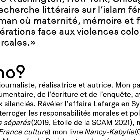
echerche littéraire sur l’islam fé
man où maternité, mémoire et foi
bérations face aux violences colo
rcales. »
ho?
 journaliste, réalisatrice et autrice. Mon p
mentaire, de l’écriture et de l’enquête,
x silenciés. Révéler l’affaire Lafarge en Sy
terroger les responsabilités morales et po
s séparés
(2019, Étoile de la SCAM 2021),
France culture
) mon livre
Nancy-Kabylie
(