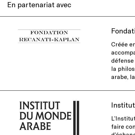
En partenariat avec
Fondat
Créée en
accompag
défense 
la philo
arabe, l
Instit
L’Instit
faire co
d’échang