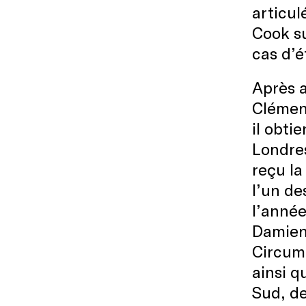
articul
Cook su
cas d’é
Après a
Clément
il obti
Londres
reçu la
l’un d
l’année
Damien 
Circumn
ainsi q
Sud, de