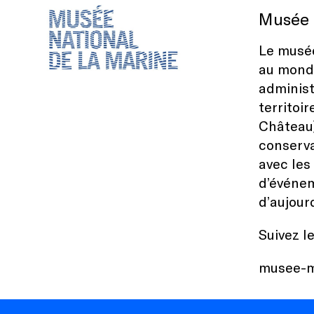
Musée 
Le musée
au monde
administ
territoi
Château)
conserva
avec les
d’événem
d’aujour
Suivez l
musee-m