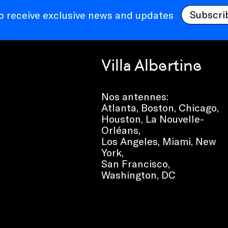
Subscri
to receive exclusive news and updates
Villa Albertine
Nos antennes:
Atlanta
,
Boston
,
Chicago
,
Houston
,
La Nouvelle-
Orléans
,
Los Angeles
,
Miami
,
New
York
,
San Francisco
,
Washington, DC