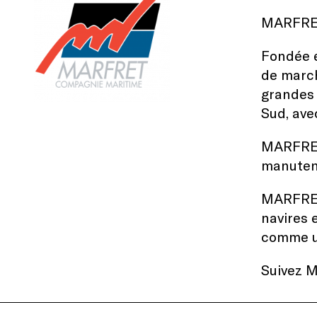
MARFRE
Fondée e
de march
grandes 
Sud, ave
MARFRET 
manutent
MARFRET 
navires 
comme u
Suivez 