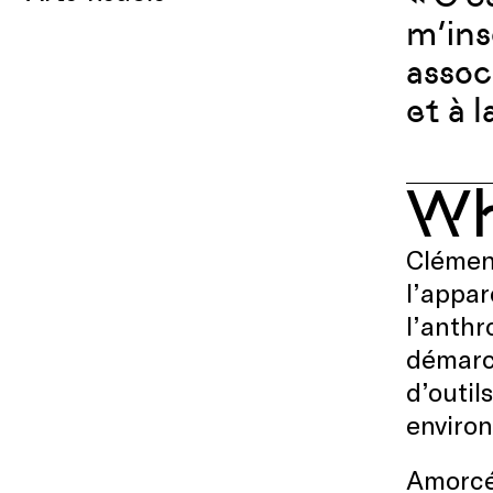
m’ins
assoc
et à 
W
Clément
l’appar
l’anthr
démarc
d’outil
enviro
Amorcé