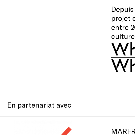
Depuis 
projet 
entre 2
cultur
Wh
Wh
En partenariat avec
MARF