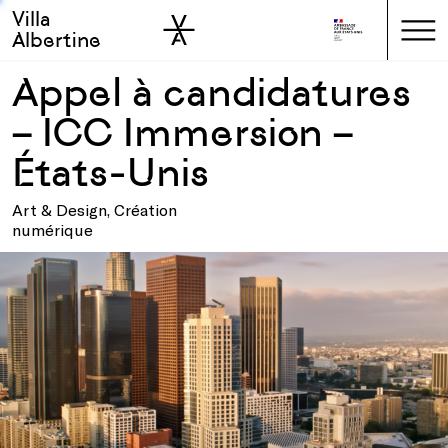
Villa
Skip to sidebar
Skip to main
Albertine
Appel à candidatures
– ICC Immersion –
États-Unis
Art & Design, Création
numérique