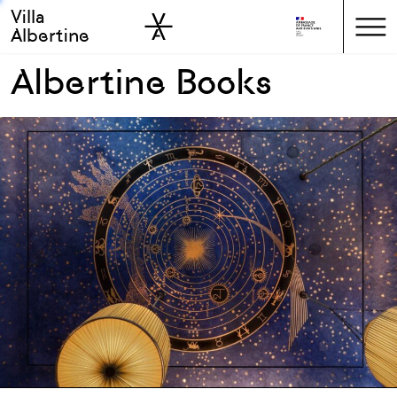
Villa
Skip to sidebar
Skip to main
Albertine
Albertine Books