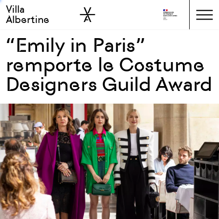
Villa
Skip to sidebar
Skip to main
Albertine
“Emily in Paris”
remporte le Costume
Designers Guild Award