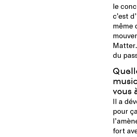
le conc
c’est d
même de
mouveme
Matter.
du pas
Quell
music
vous 
Il a dé
pour ça
l’amène
fort av