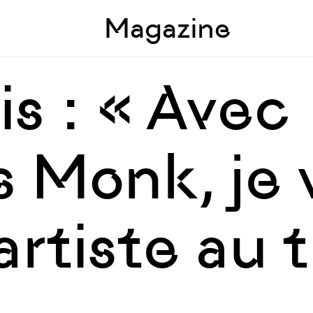
Skip to sidebar
Skip to main
Magazine
s : « Avec
s Monk, je 
rtiste au t