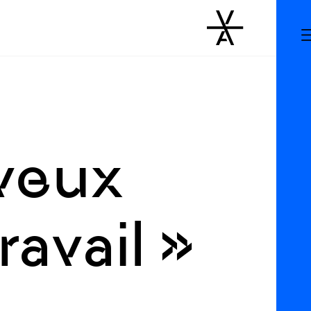
veux
ravail »