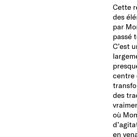
Cette r
des élé
par Mon
passé t
C’est u
largeme
presqu
centre 
transfo
des tra
vraimen
où Monk
d’agita
en vena