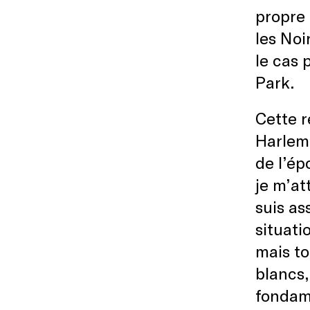
propre 
les Noi
le cas 
Park.
Cette r
Harlem,
de l’ép
je m’at
suis as
situati
mais to
blancs,
fondame