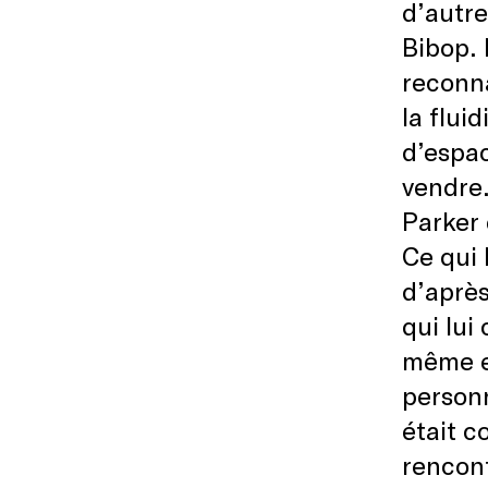
d’autre
Bibop. 
reconna
la flui
d’espac
vendre.
Parker 
Ce qui 
d’après
qui lui
même et
personn
était c
rencont