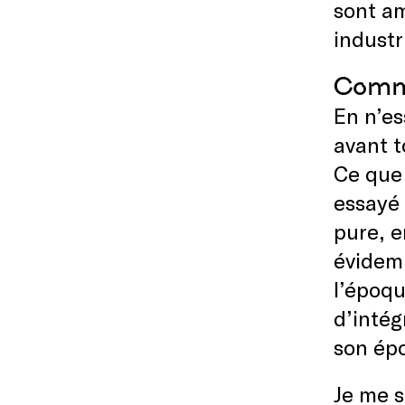
sont am
industr
Comme
En n’es
avant t
Ce que 
essayé 
pure, e
évidemm
l’époqu
d’intég
son épo
Je me s