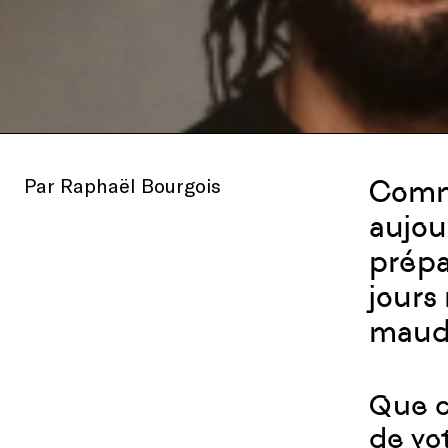
Par Raphaël Bourgois
Comme
aujou
prépa
jours
maud
Que c
de vo