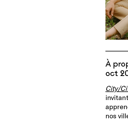
À pro
oct 2
City/Ci
invitan
apprend
nos vil