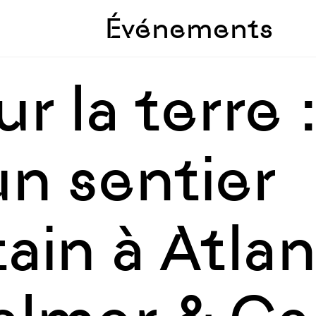
Skip to sidebar
Skip to main
Événements
r la terre 
un sentier
ain à Atlan