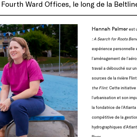
à Fourth Ward Offices, le long de la Beltlin
Hannah Palmer
est u
: A Search for Roots Bene
expérience personnelle 
l’aménagement de l’aérop
travail a débouché sur u
sources de la rivière Fli
the Flint
. Cette initiati
l’urbanisation et son im
la fondatrice de l’Atlan
compétitive de la gestion
hydrographiques d’Atlanta 
River.