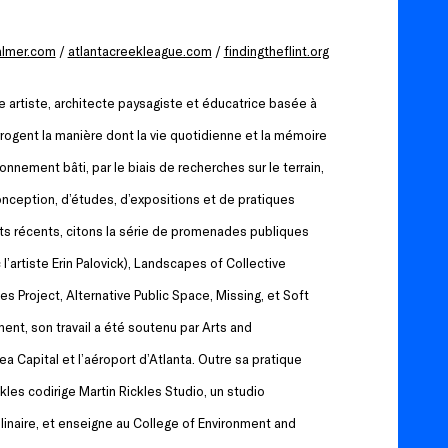
almer.com
/
atlantacreekleague.com
/
findingtheflint.org
 artiste, architecte paysagiste et éducatrice basée à
rrogent la manière dont la vie quotidienne et la mémoire
onnement bâti, par le biais de recherches sur le terrain,
ception, d’études, d’expositions et de pratiques
ets récents, citons la série de promenades publiques
’artiste Erin Palovick), Landscapes of Collective
s Project, Alternative Public Space, Missing, et Soft
ent, son travail a été soutenu par Arts and
ea Capital et l’aéroport d’Atlanta. Outre sa pratique
les codirige Martin Rickles Studio, un studio
plinaire, et enseigne au College of Environment and