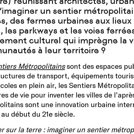
re) réunissant architectes, urbani
d’imaginer un sentier métropolitai
es, des fermes urbaines aux lieux 
s, les parkways et les voies ferr
ment culturel qui imprègne la vill
nautés à leur territoire ?
tiers Métropolitains
sont des espaces publ
ructures de transport, équipements tourist
coles en plein air, les Sentiers Métropoli
ires de vie pour inventer les villes de l’apr
litains sont une innovation urbaine inte
au début du 21e siècle.
 sur la terre : imaginer un sentier métrop