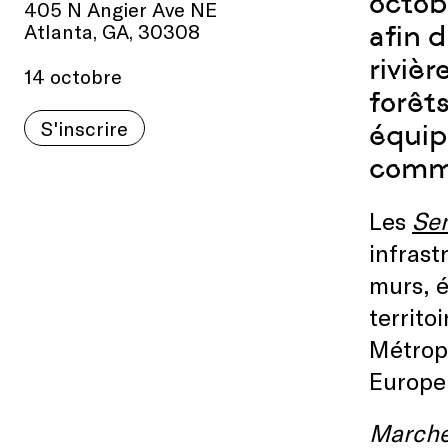
octob
405 N Angier Ave NE
Atlanta, GA, 30308
afin 
rivièr
14 octobre
forêt
S'inscrire
équipe
commu
Les
Sen
infrast
murs, é
territo
Métropo
Europe 
Marcher