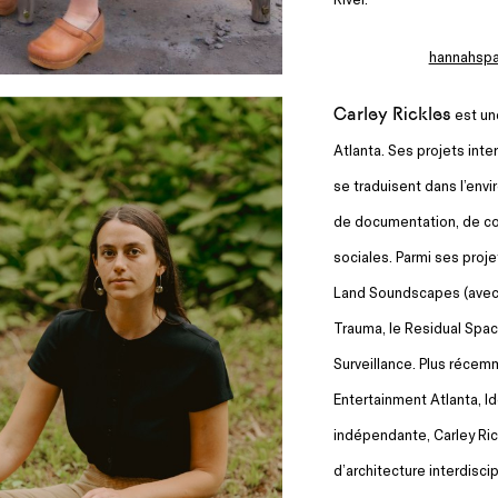
hannahsp
Carley Rickles
est une
Atlanta. Ses projets inte
se traduisent dans l’envir
de documentation, de con
sociales. Parmi ses proj
Land Soundscapes (avec l
Trauma, le Residual Space
Surveillance. Plus récemm
Entertainment Atlanta, Id
indépendante, Carley Rick
d’architecture interdisci