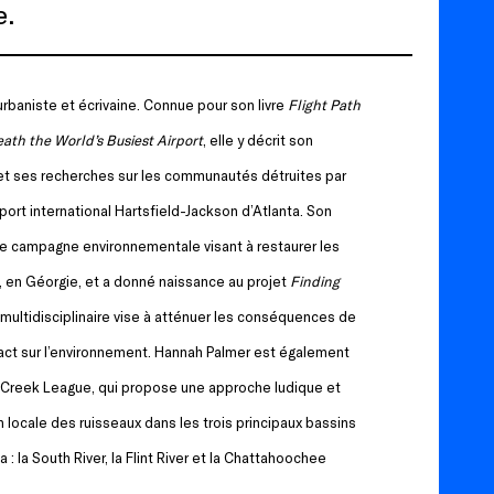
e.
rbaniste et écrivaine. Connue pour son livre
Flight Path
ath the World’s Busiest Airport
, elle y décrit son
et ses recherches sur les communautés détruites par
ort international Hartsfield-Jackson d’Atlanta. Son
ne campagne environnementale visant à restaurer les
nt, en Géorgie, et a donné naissance au projet
Finding
ve multidisciplinaire vise à atténuer les conséquences de
pact sur l’environnement. Hannah Palmer est également
ta Creek League, qui propose une approche ludique et
 locale des ruisseaux dans les trois principaux bassins
: la South River, la Flint River et la Chattahoochee