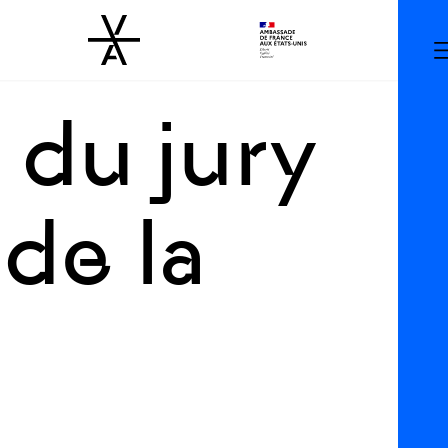
 du jury
de la