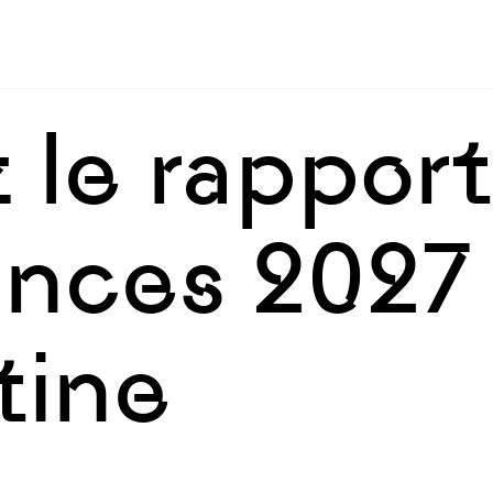
Skip to sidebar
Skip to main
le rapport
ences 2027 
tine