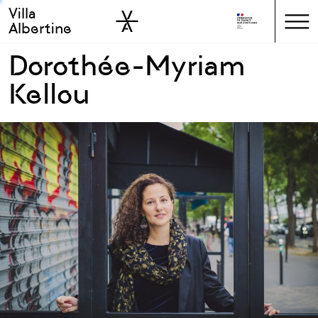
Villa
Skip to sidebar
Skip to main
Albertine
Dorothée-Myriam
Kellou