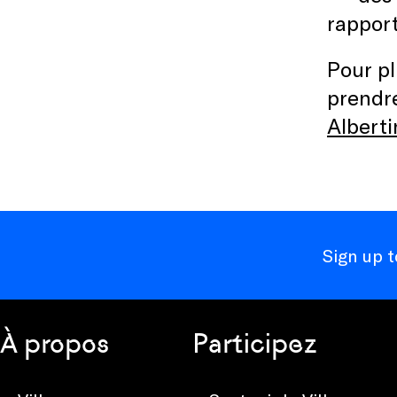
rapport
Pour pl
prendr
Alberti
Sign up 
À propos
Participez