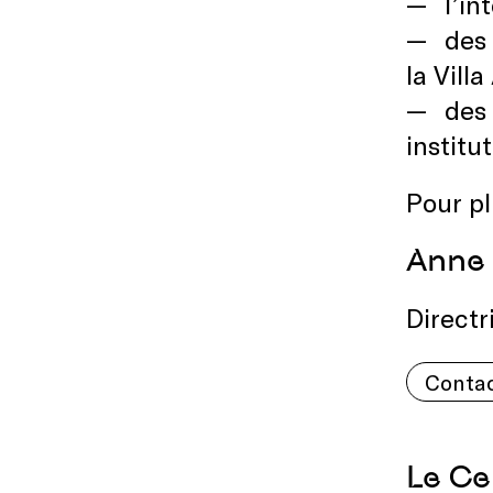
l’in
des 
la Vill
des 
institu
Pour pl
Anne 
Directr
Conta
Le Ce