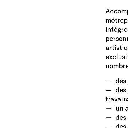
Accompa
métropo
intégre
person
artisti
exclusi
nombreu
des 
des 
travaux
un a
des 
des 