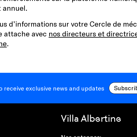
 annuel.
us d’informations sur votre Cercle de mécè
e attache avec
nos directeurs et directric
ne
.
Subscri
to receive exclusive news and updates
Villa Albertine