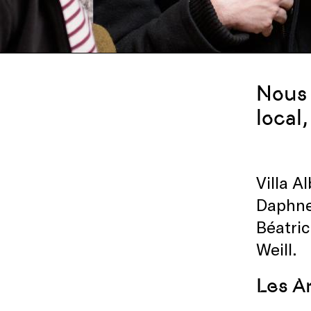
Nous 
local,
Villa A
Daphne
Béatric
Weill.
Les Am