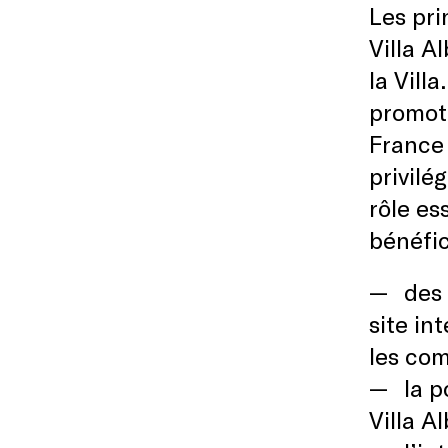
Les pri
Villa A
la Vill
promoti
France 
privilé
rôle es
bénéfic
des
site in
les co
la p
Villa Al